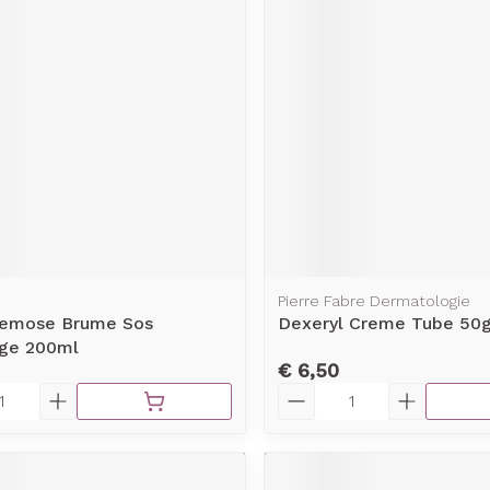
rging
Supplementen
Insectenw
middelen
n
Mondmaskers
issen
-
id
d
Pierre Fabre Dermatologie
Xemose Brume Sos
Dexeryl Creme Tube 50
Zelfbruiner
Scheren
age 200ml
€ 6,50
Aantal