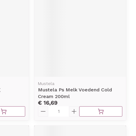
erende
Parfums en
geurproducten
Mustela
g
Mustela Ps Melk Voedend Cold
CBD
Cream 200ml
€ 16,69
Aantal