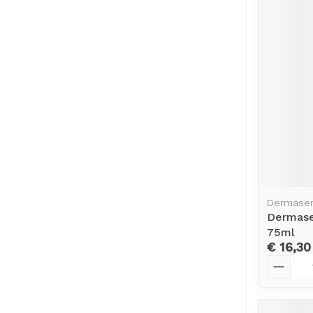
Dermase
Dermase
75ml
€ 16,30
Aantal