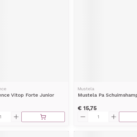
nce
Mustela
nce Vitop Forte Junior
Mustela Pa Schuimsham
€ 15,75
Aantal