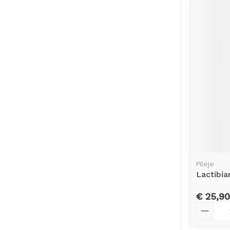
Pileje
Lactibia
€ 25,90
Aantal