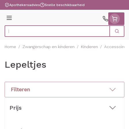
Ga naar de inhoud
Apothekersadvies
Snelle beschikbaarheid
Menu
Zoek
Product, merk, categorie...
Home
/
Zwangerschap en kinderen
/
Kinderen
/
Accessoires
Lepeltjes
Filteren
Doorgaan naar productlijst
Prijs
filter