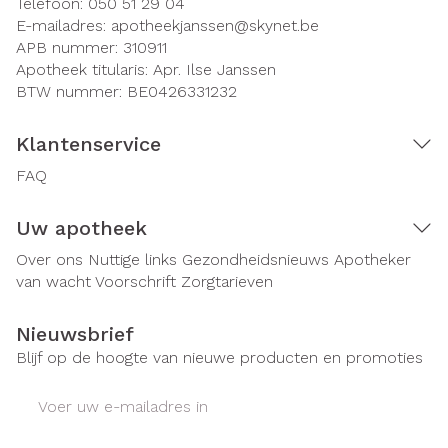
Telefoon:
050 51 29 04
E-mailadres:
apotheekjanssen@
skynet.be
APB nummer:
310911
Apotheek titularis:
Apr. Ilse Janssen
BTW nummer:
BE0426331232
Klantenservice
FAQ
Uw apotheek
Over ons
Nuttige links
Gezondheidsnieuws
Apotheker
van wacht
Voorschrift
Zorgtarieven
Nieuwsbrief
Blijf op de hoogte van nieuwe producten en promoties
E-mail adres