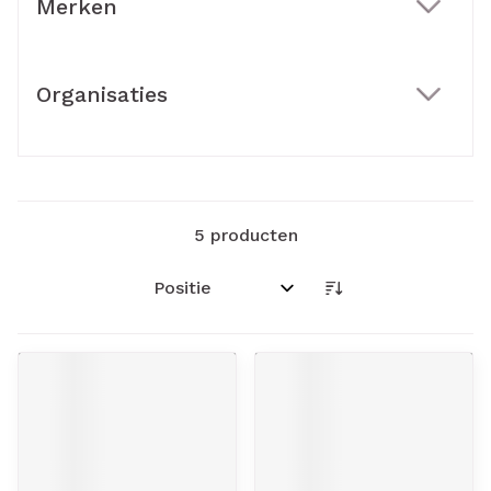
Merken
filter
Organisaties
filter
5
producten
Sorteer op: