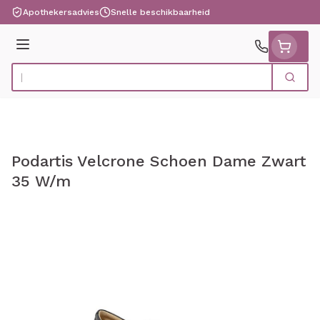
Ga naar de inhoud
Apothekersadvies
Snelle beschikbaarheid
Menu
Zoek
Product, merk, categorie...
Podartis Velcrone Schoen Dame Zwart
35 W/m