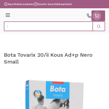
Ga naar de inhoud
Apothekersadvies
Snelle beschikbaarheid
Menu
Zoek
Product, merk, categorie...
Bota Tovarix 20/ii Kous Ad+p Nero
Small