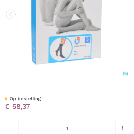
Bota Tovarix 20/ii Kous Ad
Op bestelling
€ 58,37
Aantal