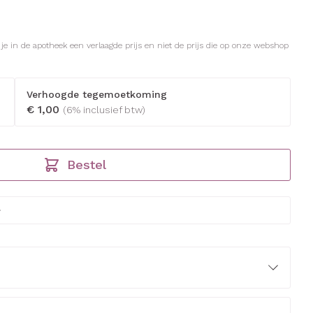
rapie
Toon meer
Diagnosetesten en
Mond en keel
 stress
Vlooien en teken
l je in de apotheek een verlaagde prijs en niet de prijs die op onze webshop
meetapparatuur
Oren
Zuigtabletten
Alcoholtest
g
Oordopjes
therapie -
 en -druppels
Spray - oplossing
Mond, muil of snavel
Verhoogde tegemoetkoming
Bloeddrukmeter
s
Oorreiniging
€ 1,00
(6% inclusief btw)
Cholesteroltest
zen
Oordruppels
Hartslagmeter
ulpmiddelen
Bestel
Toon meer
herming
nning en -
Hygiëne
Ergonomie
Aambeien
s
Bad en douche
Ademhaling en zuurstof
je
Badkamer