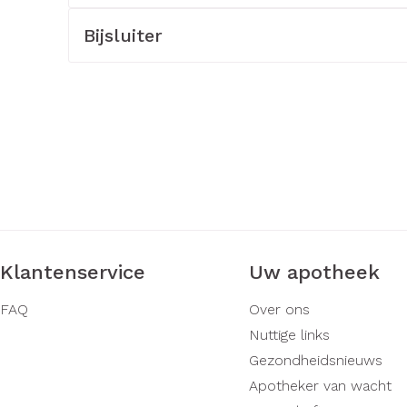
rging
Supplementen
Insectenw
Bijsluiter
middelen
n
Mondmaskers
issen
-
id
d
Klantenservice
Uw apotheek
Zelfbruiner
Scheren
FAQ
Over ons
Nuttige links
Gezondheidsnieuws
Apotheker van wacht