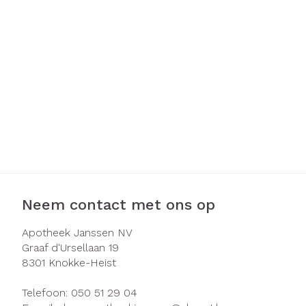
Haar
Gezichtsverzo
Pillendozen e
Pigmentstoorn
accessoires
Gevoelige huid 
geïrriteerde hu
Gemengde hui
Doffe huid
Toon meer
Neem contact met ons op
Snurken
Apotheek Janssen NV
Graaf d'Ursellaan 19
8301
Knokke-Heist
Telefoon:
050 51 29 04