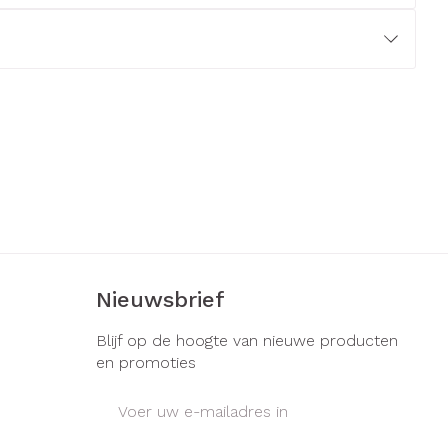
erende
Parfums en
geurproducten
Nieuwsbrief
CBD
Blijf op de hoogte van nieuwe producten
en promoties
E-mail adres