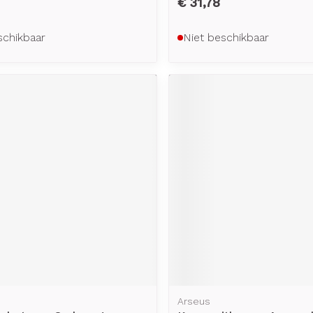
€ 31,78
schikbaar
Niet beschikbaar
Arseus