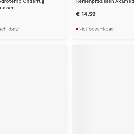
Hydrotemp Onderrug
Kersenpitkussen Axamed
kussen
€ 14,59
schikbaar
Niet beschikbaar