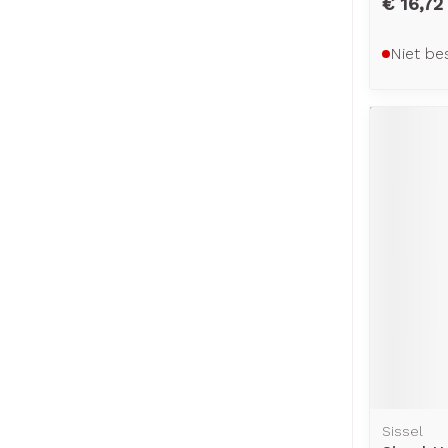
€ 16,72
Niet be
Sissel