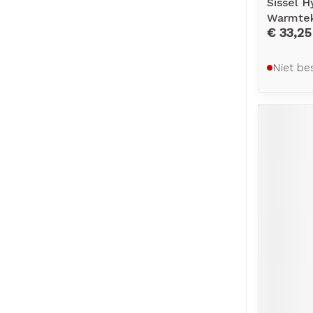
Sissel 
Warmte
€ 33,25
Niet be