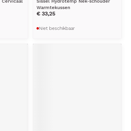
 Cervicaal
Sissel Hydrotemp Nek-schouder
Warmtekussen
€ 33,25
Niet beschikbaar