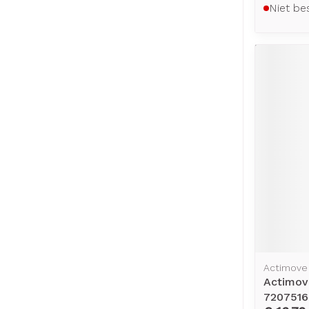
Niet be
Actimove
Actimov
7207516