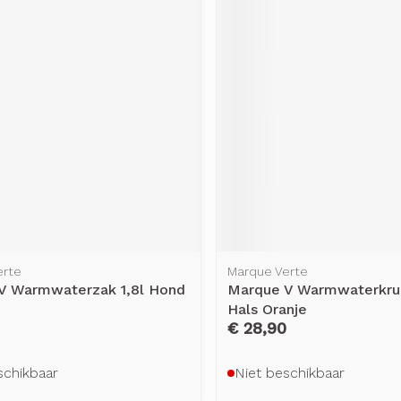
rging
Supplementen
Insectenw
middelen
n
Mondmaskers
issen
-
id
d
erte
Marque Verte
Zelfbruiner
Scheren
V Warmwaterzak 1,8l Hond
Marque V Warmwaterkrui
Hals Oranje
€ 28,90
schikbaar
Niet beschikbaar