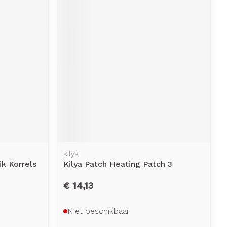
erende
Parfums en
geurproducten
Kilya
CBD
k Korrels
Kilya Patch Heating Patch 3
€ 14,13
Niet beschikbaar