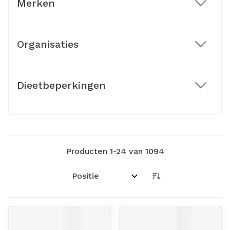
Merken
filter
Organisaties
filter
Dieetbeperkingen
filter
Producten
1
-
24
van
1094
Sorteer op: