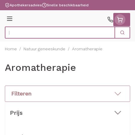
Ga naar de inhoud
Apothekersadvies
Snelle beschikbaarheid
Menu
Zoek
Product, merk, categorie...
Home
/
Natuur geneeskunde
/
Aromatherapie
Aromatherapie
Filteren
Doorgaan naar productlijst
Prijs
filter