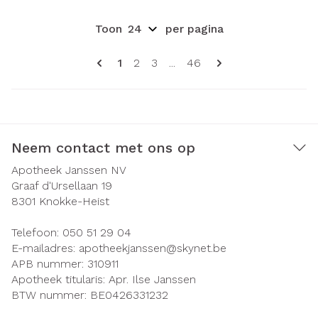
Toon
per pagina
Pagina's
U lees momenteel pagina
Pagina
Pagina
Pagina
1
2
3
...
46
Neem contact met ons op
Apotheek Janssen NV
Graaf d'Ursellaan 19
8301
Knokke-Heist
Telefoon:
050 51 29 04
E-mailadres:
apotheekjanssen@
skynet.be
APB nummer:
310911
Apotheek titularis:
Apr. Ilse Janssen
BTW nummer:
BE0426331232