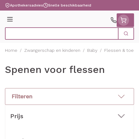
Ga naar de inhoud
Apothekersadvies
Snelle beschikbaarheid
Menu
Zoek
Product, merk, categorie...
Home
/
Zwangerschap en kinderen
/
Baby
/
Flessen & toeb
Spenen voor flessen
Filteren
Doorgaan naar productlijst
Prijs
filter