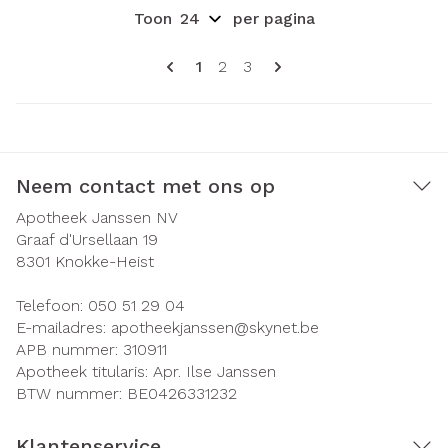
Toon
per pagina
Pagina's
U lees momenteel pagina
Pagina
Pagina
1
2
3
Neem contact met ons op
Apotheek Janssen NV
Graaf d'Ursellaan 19
8301
Knokke-Heist
Telefoon:
050 51 29 04
E-mailadres:
apotheekjanssen@
skynet.be
APB nummer:
310911
Apotheek titularis:
Apr. Ilse Janssen
BTW nummer:
BE0426331232
Klantenservice