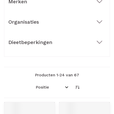
Merken
filter
Organisaties
filter
Dieetbeperkingen
filter
Producten
1
-
24
van
67
Sorteer op: