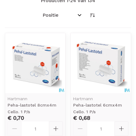
Producten
1
-
24
van
134
Sorteer op:
Hartmann
Hartmann
Peha-lastotel 8cmx4m
Peha-lastotel 6cmx4m
Cello. 1 P/s
Cello. 1 P/s
€ 0,70
€ 0,68
Aantal
Aantal