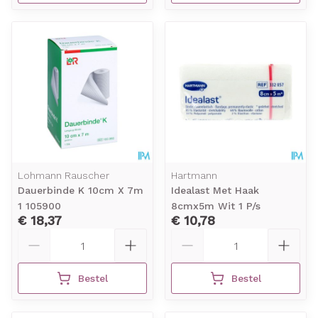
Lohmann Rauscher
Hartmann
Dauerbinde K 10cm X 7m
Idealast Met Haak
1 105900
8cmx5m Wit 1 P/s
€ 18,37
€ 10,78
Aantal
Aantal
Bestel
Bestel