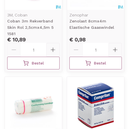
3M, Coban
Zenophar
Coban 3m Rekverband
Zenolast 8cmx4m
Skin Rol 2,5cmx4,5m 5
Elastische Gaaswindel
1581
€ 10,89
€ 0,98
Aantal
Aantal
Bestel
Bestel