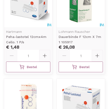
Hartmann
Lohmann Rauscher
Peha-lastotel 12cmx4m
Dauerbinde F 12cm X 7m
Cello. 1 P/s
1 105917
€ 1,48
€ 26,08
Aantal
Aantal
Bestel
Bestel