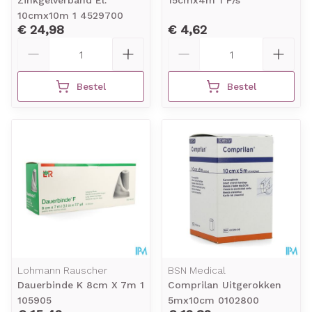
Zinkgelverband El.
15cmx4m 1 P/s
10cmx10m 1 4529700
€ 24,98
€ 4,62
Aantal
Aantal
Bestel
Bestel
Lohmann Rauscher
BSN Medical
Dauerbinde K 8cm X 7m 1
Comprilan Uitgerokken
105905
5mx10cm 0102800