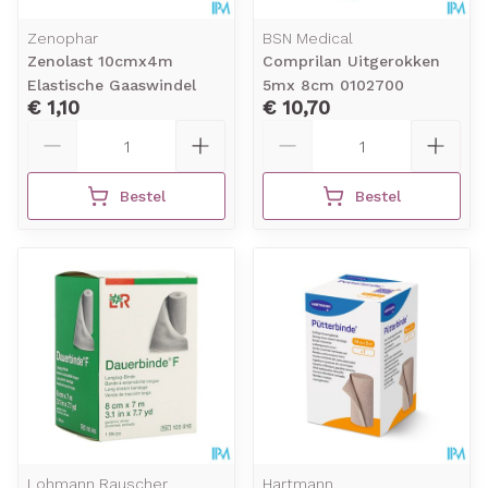
Zenophar
BSN Medical
Zenolast 10cmx4m
Comprilan Uitgerokken
Elastische Gaaswindel
5mx 8cm 0102700
€ 1,10
€ 10,70
Aantal
Aantal
Bestel
Bestel
Lohmann Rauscher
Hartmann