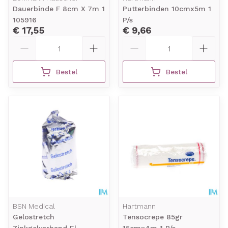
Dauerbinde F 8cm X 7m 1
Putterbinden 10cmx5m 1
105916
P/s
€ 17,55
€ 9,66
Aantal
Aantal
Bestel
Bestel
BSN Medical
Hartmann
Gelostretch
Tensocrepe 85gr