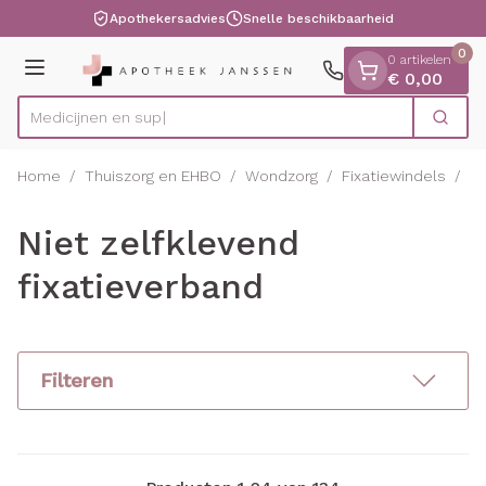
Dia 1 van 1
Ga naar de inhoud
Apothekersadvies
Snelle beschikbaarheid
0
0 artikelen
Menu
€ 0,00
Zoek
Product, merk, categorie...
Home
/
Thuiszorg en EHBO
/
Wondzorg
/
Fixatiewindels
/
Ni
Niet zelfklevend
fixatieverband
Filteren