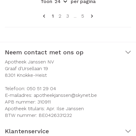
Toon
per pagina
Pagina's
U lees momenteel pagina
Pagina
Pagina
Pagina
1
2
3
...
5
Neem contact met ons op
Apotheek Janssen NV
Graaf d'Ursellaan 19
8301
Knokke-Heist
Telefoon:
050 51 29 04
E-mailadres:
apotheekjanssen@
skynet.be
APB nummer:
310911
Apotheek titularis:
Apr. Ilse Janssen
BTW nummer:
BE0426331232
Klantenservice