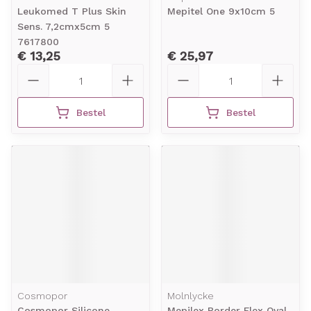
Leukomed T Plus Skin
Mepitel One 9x10cm 5
Sens. 7,2cmx5cm 5
7617800
€ 13,25
€ 25,97
Aantal
Aantal
Bestel
Bestel
Cosmopor
Molnlycke
Cosmopor Silicone
Mepilex Border Flex Oval