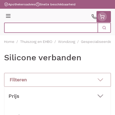
Ga naar de inhoud
Apothekersadvies
Snelle beschikbaarheid
Menu
Zoek
Product, merk, categorie...
Home
/
Thuiszorg en EHBO
/
Wondzorg
/
Gespecialiseerde 
Silicone verbanden
Filteren
Doorgaan naar productlijst
Prijs
filter