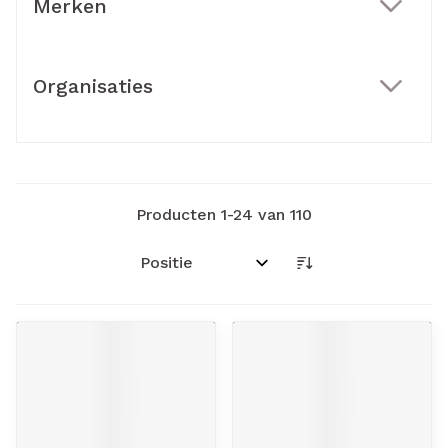
Merken
filter
Organisaties
filter
Producten
1
-
24
van
110
Sorteer op: