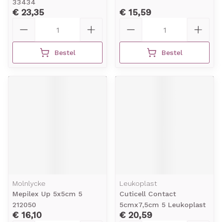
33434
€ 23,35
€ 15,59
Aantal
Aantal
Bestel
Bestel
Molnlycke
Leukoplast
Mepilex Up 5x5cm 5
Cuticell Contact
212050
5cmx7,5cm 5 Leukoplast
€ 16,10
€ 20,59