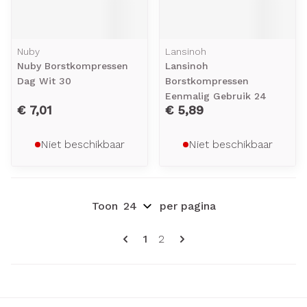
Nuby
Lansinoh
Nuby Borstkompressen
Lansinoh
Dag Wit 30
Borstkompressen
Eenmalig Gebruik 24
€ 7,01
€ 5,89
Niet beschikbaar
Niet beschikbaar
Toon
per pagina
Pagina's
U lees momenteel pagina
Pagina
1
2