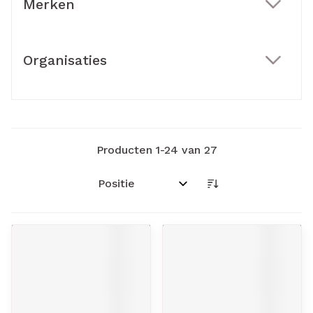
Merken
filter
Organisaties
filter
Producten
1
-
24
van
27
Sorteer op: