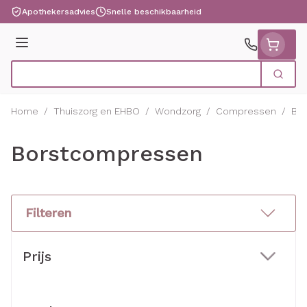
Ga naar de inhoud
Apothekersadvies
Snelle beschikbaarheid
Menu
Zoek
Product, merk, categorie...
Home
/
Thuiszorg en EHBO
/
Wondzorg
/
Compressen
/
Bo
Borstcompressen
Filteren
Doorgaan naar productlijst
Prijs
filter