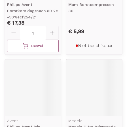
Philips Avent
Mam Borstcompressen
Borstkom.dag/nach.60 2e
30
-50%scf254/21
€ 17,38
Aantal
€ 5,99
Niet beschikbaar
Bestel
Avent
Medela
Philips Avent Isis
Medela Ultra Ademende