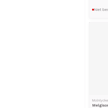
Niet be
Molnlyck
Melgisor