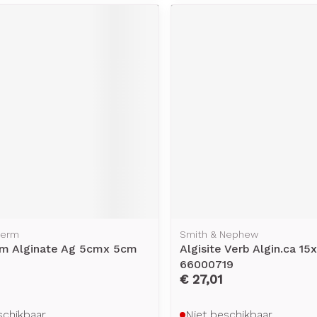
rging
Supplementen
Insectenw
middelen
n
Mondmaskers
issen
-
id
d
Zelfbruiner
Scheren
derm
Smith & Nephew
m Alginate Ag 5cmx 5cm
Algisite Verb Algin.ca 15
66000719
€ 27,01
schikbaar
Niet beschikbaar