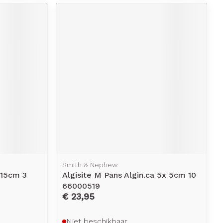
erende
Parfums en
geurproducten
CBD
Smith & Nephew
x15cm 3
Algisite M Pans Algin.ca 5x 5cm 10
66000519
€ 23,95
Niet beschikbaar