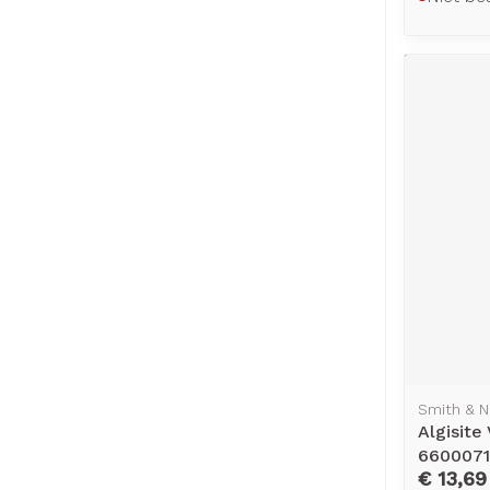
Smith & 
Algisite
660007
€ 13,69