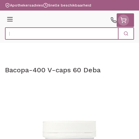
Ga naar de inhoud
Apothekersadvies
Snelle beschikbaarheid
Menu
Zoek
Product, merk, categorie...
Bacopa-400 V-caps 60 Deba