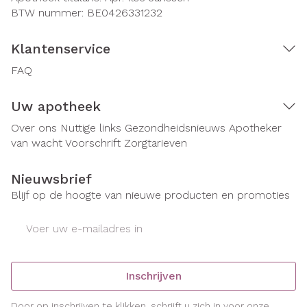
BTW nummer:
BE0426331232
Klantenservice
FAQ
Uw apotheek
Over ons
Nuttige links
Gezondheidsnieuws
Apotheker
van wacht
Voorschrift
Zorgtarieven
Nieuwsbrief
Blijf op de hoogte van nieuwe producten en promoties
E-mail adres
Inschrijven
Door op inschrijven te klikken, schrijft u zich in voor onze