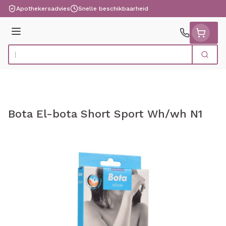
Ga naar de inhoud
Apothekersadvies
Snelle beschikbaarheid
Menu
Zoek
Product, merk, categorie...
Bota El-bota Short Sport Wh/wh N1