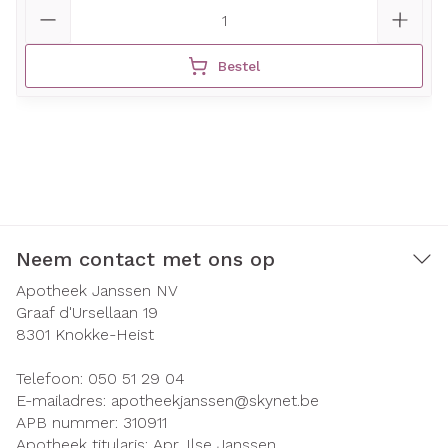
Aantal
Bestel
Neem contact met ons op
Apotheek Janssen NV
Graaf d'Ursellaan 19
8301
Knokke-Heist
Telefoon:
050 51 29 04
E-mailadres:
apotheekjanssen@
skynet.be
APB nummer:
310911
Apotheek titularis:
Apr. Ilse Janssen