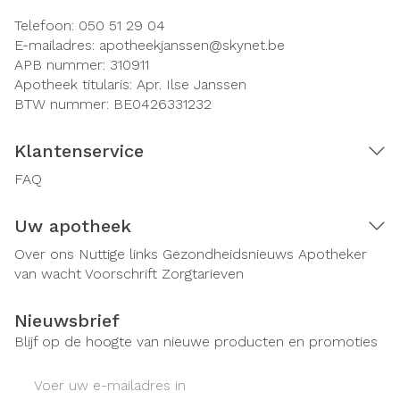
Telefoon:
050 51 29 04
E-mailadres:
apotheekjanssen@
skynet.be
APB nummer:
310911
Apotheek titularis:
Apr. Ilse Janssen
BTW nummer:
BE0426331232
Klantenservice
FAQ
Uw apotheek
Over ons
Nuttige links
Gezondheidsnieuws
Apotheker
van wacht
Voorschrift
Zorgtarieven
Nieuwsbrief
Blijf op de hoogte van nieuwe producten en promoties
E-mail adres