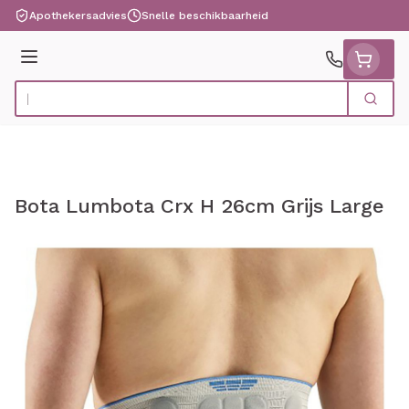
Ga naar de inhoud
Apothekersadvies
Snelle beschikbaarheid
Menu
Zoek
Product, merk, categorie...
Bota Lumbota Crx H 26cm Grijs Large