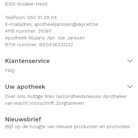
8301
Knokke-Heist
Telefoon:
050 51 29 04
E-mailadres:
apotheekjanssen@
skynet.be
APB nummer:
310911
Apotheek titularis:
Apr. Ilse Janssen
BTW nummer:
BE0426331232
Klantenservice
FAQ
Uw apotheek
Over ons
Nuttige links
Gezondheidsnieuws
Apotheker
van wacht
Voorschrift
Zorgtarieven
Nieuwsbrief
Blijf op de hoogte van nieuwe producten en promoties
E-mail adres