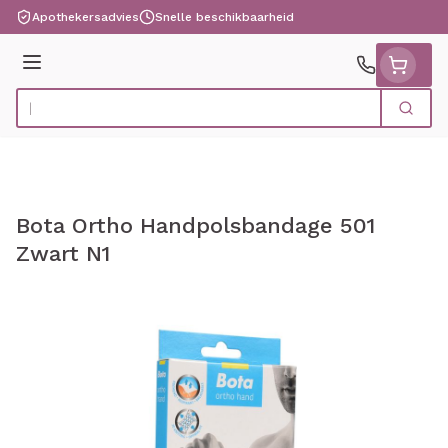
Ga naar de inhoud
Apothekersadvies
Snelle beschikbaarheid
Menu
Zoek
Product, merk, categorie...
Bota Ortho Handpolsbandage 501
Zwart N1