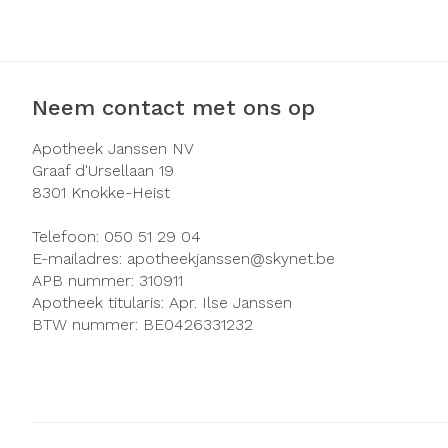
Zuurstof
Eelt
Ademhalingsst
Eksteroog - li
Toon meer
Neem contact met ons op
Spieren en ge
Apotheek Janssen NV
Graaf d'Ursellaan 19
Specifiek voo
8301
Knokke-Heist
Naalden en sp
Infecties
Lichaamsverzo
Telefoon:
050 51 29 04
Spuiten
Deodorant
E-mailadres:
apotheekjanssen@
skynet.be
Oplossing voor 
APB nummer:
310911
Gezichtsverzor
Luizen
Apotheek titularis:
Apr. Ilse Janssen
Naalden
BTW nummer:
BE0426331232
Naalden voor i
Diagnostica
pennaalden
Toon meer