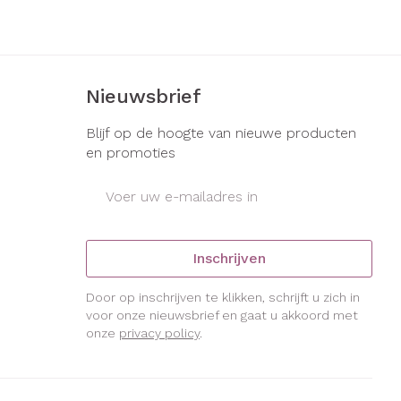
s
Bed
ng zon
Doorliggen - decubitis
gie
Urinewegen
Toon meer
Nieuwsbrief
eid, spanning
Stoppen met roken
Blijf op de hoogte van nieuwe producten
en promoties
t en intieme
Gezichtsreiniging -
ontschminken
en
Instrumenten
E-mail adres
Anti tumor middelen
 -
en
Reinigingsmelk, - crème, -
che
ie
olie en gel
Anesthesie
Inschrijven
jn
Tonic - lotion
zorging
Micellair water
Door op inschrijven te klikken, schrijft u zich in
voor onze nieuwsbrief en gaat u akkoord met
ie
Diverse
Specifiek voor de ogen
onze
privacy policy
.
geneesmiddelen
Toon meer
et