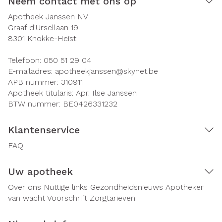
Neem contact met ons op
Apotheek Janssen NV
Graaf d'Ursellaan 19
8301
Knokke-Heist
Telefoon:
050 51 29 04
E-mailadres:
apotheekjanssen@
skynet.be
APB nummer:
310911
Apotheek titularis:
Apr. Ilse Janssen
BTW nummer:
BE0426331232
Klantenservice
FAQ
Uw apotheek
Over ons
Nuttige links
Gezondheidsnieuws
Apotheker
van wacht
Voorschrift
Zorgtarieven