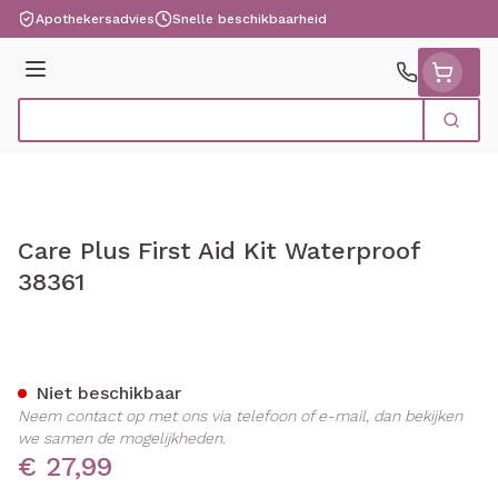
Ga naar de inhoud
Apothekersadvies
Snelle beschikbaarheid
Menu
Zoek
Product, merk, categorie...
Care Plus First Aid Kit Waterproof
38361
Care Plus First Aid Kit Wat
Niet beschikbaar
Neem contact op met ons via telefoon of e-mail, dan bekijken
we samen de mogelijkheden.
€ 27,99