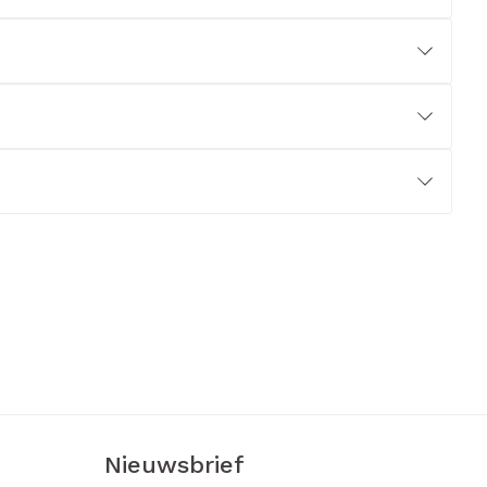
erende
Parfums en
geurproducten
CBD
Nieuwsbrief