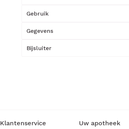
rging
Supplementen
Insectenw
Gebruik
middelen
n
Mondmaskers
issen
Gegevens
-
id
d
Bijsluiter
Zelfbruiner
Scheren
Klantenservice
Uw apotheek