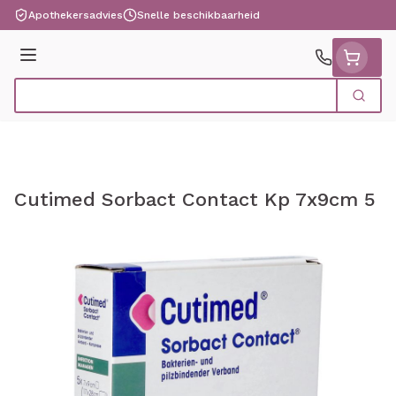
Ga naar de inhoud
Apothekersadvies
Snelle beschikbaarheid
Menu
Zoek
Product, merk, categorie...
Cutimed Sorbact Contact Kp 7x9cm 5