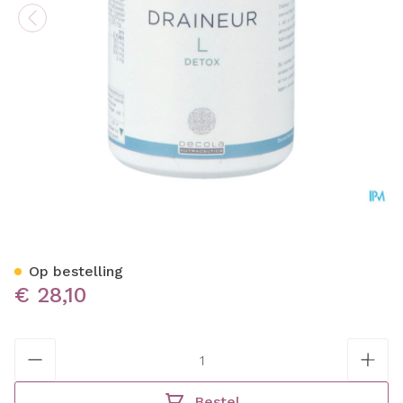
Draineur l V-caps 60
Op bestelling
€ 28,10
Aantal
Bestel