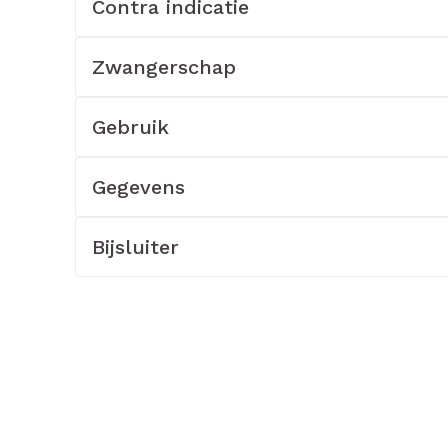
Contra indicatie
rging
Supplementen
Insectenw
middelen
Zwangerschap
n
Mondmaskers
issen
-
Gebruik
id
d
Gegevens
Bijsluiter
Zelfbruiner
Scheren