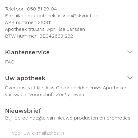
Telefoon:
050 51 29 04
E-mailadres:
apotheekjanssen@
skynet.be
APB nummer:
310911
Apotheek titularis:
Apr. Ilse Janssen
BTW nummer:
BE0426331232
Klantenservice
FAQ
Uw apotheek
Over ons
Nuttige links
Gezondheidsnieuws
Apotheker
van wacht
Voorschrift
Zorgtarieven
Nieuwsbrief
Blijf op de hoogte van nieuwe producten en promoties
E-mail adres