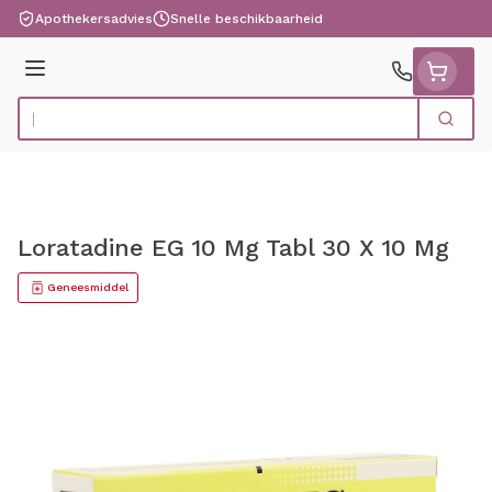
Ga naar de inhoud
Apothekersadvies
Snelle beschikbaarheid
Menu
Zoek
Product, merk, categorie...
Loratadine EG 10 Mg Tabl 30 X 10 Mg
Geneesmiddel