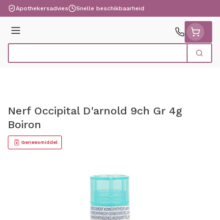
Ga naar de inhoud
Apothekersadvies
Snelle beschikbaarheid
Menu
Zoek
Product, merk, categorie...
Nerf Occipital D'arnold 9ch Gr 4g
Boiron
Geneesmiddel