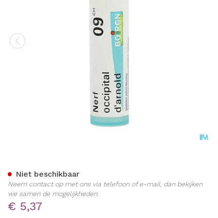
Nerf Occipital D'arnold 9ch
Niet beschikbaar
Neem contact op met ons via telefoon of e-mail, dan bekijken
we samen de mogelijkheden.
€ 5,37