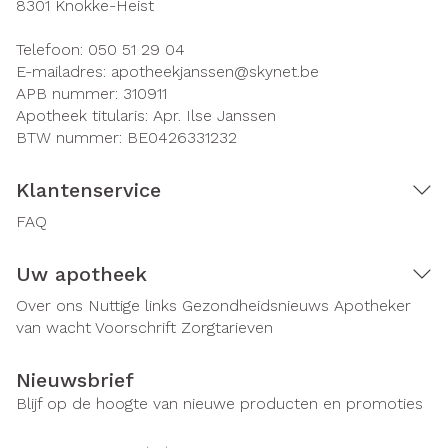
8301
Knokke-Heist
Telefoon:
050 51 29 04
E-mailadres:
apotheekjanssen@
skynet.be
APB nummer:
310911
Apotheek titularis:
Apr. Ilse Janssen
BTW nummer:
BE0426331232
Klantenservice
FAQ
Uw apotheek
Over ons
Nuttige links
Gezondheidsnieuws
Apotheker
van wacht
Voorschrift
Zorgtarieven
Nieuwsbrief
Blijf op de hoogte van nieuwe producten en promoties
E-mail adres