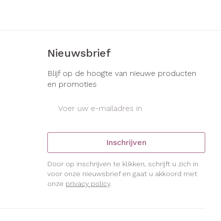
s
Bed
ng zon
Doorliggen - decubitis
gie
Urinewegen
Toon meer
Nieuwsbrief
eid, spanning
Stoppen met roken
Blijf op de hoogte van nieuwe producten
en promoties
t en intieme
Gezichtsreiniging -
ontschminken
en
Instrumenten
E-mail adres
Anti tumor middelen
 -
en
Reinigingsmelk, - crème, -
che
ie
olie en gel
Anesthesie
Inschrijven
jn
Tonic - lotion
zorging
Micellair water
Door op inschrijven te klikken, schrijft u zich in
voor onze nieuwsbrief en gaat u akkoord met
ie
Diverse
Specifiek voor de ogen
onze
privacy policy
.
geneesmiddelen
Toon meer
et