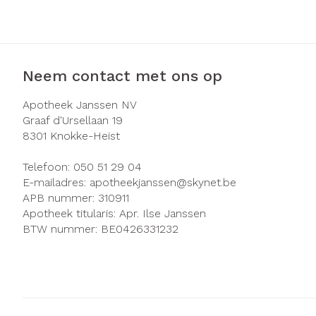
Zuurstof
Eelt
Ademhalingsst
Eksteroog - li
Toon meer
Neem contact met ons op
Spieren en ge
Apotheek Janssen NV
Graaf d'Ursellaan 19
Specifiek voo
8301
Knokke-Heist
Naalden en sp
Infecties
Lichaamsverzo
Telefoon:
050 51 29 04
Spuiten
Deodorant
E-mailadres:
apotheekjanssen@
skynet.be
Oplossing voor 
APB nummer:
310911
Gezichtsverzor
Luizen
Apotheek titularis:
Apr. Ilse Janssen
Naalden
BTW nummer:
BE0426331232
Naalden voor i
Diagnostica
pennaalden
Toon meer