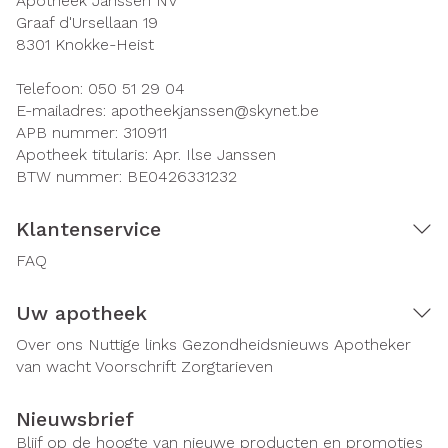
Apotheek Janssen NV
Graaf d'Ursellaan 19
8301
Knokke-Heist
Telefoon:
050 51 29 04
E-mailadres:
apotheekjanssen@
skynet.be
APB nummer:
310911
Apotheek titularis:
Apr. Ilse Janssen
BTW nummer:
BE0426331232
Klantenservice
FAQ
Uw apotheek
Over ons
Nuttige links
Gezondheidsnieuws
Apotheker
van wacht
Voorschrift
Zorgtarieven
Nieuwsbrief
Blijf op de hoogte van nieuwe producten en promoties