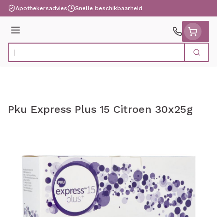
Ga naar de inhoud
Apothekersadvies
Snelle beschikbaarheid
Menu
Zoek
Product, merk, categorie...
Pku Express Plus 15 Citroen 30x25g