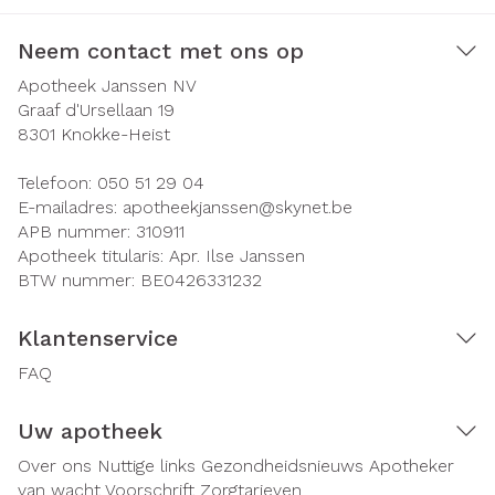
Neem contact met ons op
Apotheek Janssen NV
Graaf d'Ursellaan 19
8301
Knokke-Heist
Telefoon:
050 51 29 04
E-mailadres:
apotheekjanssen@
skynet.be
APB nummer:
310911
Apotheek titularis:
Apr. Ilse Janssen
BTW nummer:
BE0426331232
Klantenservice
FAQ
Uw apotheek
Over ons
Nuttige links
Gezondheidsnieuws
Apotheker
van wacht
Voorschrift
Zorgtarieven