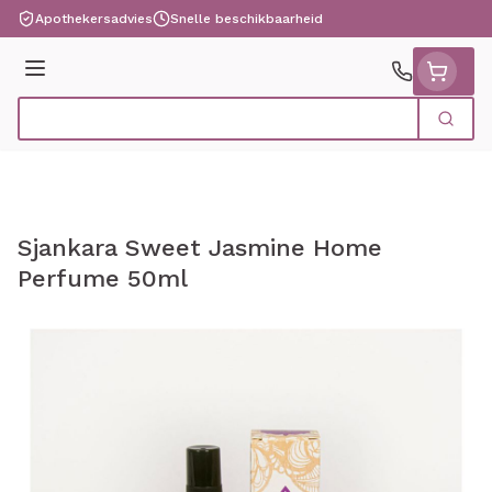
Ga naar de inhoud
Apothekersadvies
Snelle beschikbaarheid
Menu
Zoek
Product, merk, categorie...
Sjankara Sweet Jasmine Home
Perfume 50ml