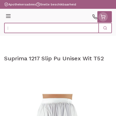
Ga naar de inhoud
Apothekersadvies
Snelle beschikbaarheid
Menu
Zoek
Product, merk, categorie...
Suprima 1217 Slip Pu Unisex Wit T52