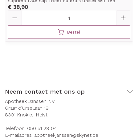
Suprima 1245 Slip Tricot Pu Kruis Unisex Wit T58
€ 38,90
Aantal
Bestel
Neem contact met ons op
Apotheek Janssen NV
Graaf d'Ursellaan 19
8301
Knokke-Heist
Telefoon:
050 51 29 04
E-mailadres:
apotheekjanssen@
skynet.be