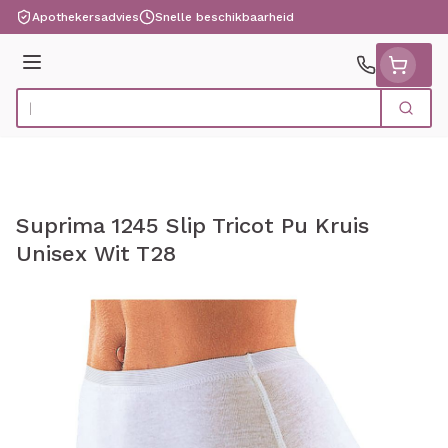
Ga naar de inhoud
Apothekersadvies
Snelle beschikbaarheid
Menu
Zoek
Product, merk, categorie...
Suprima 1245 Slip Tricot Pu Kruis
Unisex Wit T28