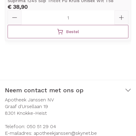
Suprima 1245 Slip Tricot Pu Kruis Unisex Wit T58
€ 38,90
Aantal
Bestel
Neem contact met ons op
Apotheek Janssen NV
Graaf d'Ursellaan 19
8301
Knokke-Heist
Telefoon:
050 51 29 04
E-mailadres:
apotheekjanssen@
skynet.be