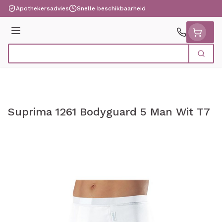
Ga naar de inhoud
Apothekersadvies
Snelle beschikbaarheid
Menu
Zoek
Product, merk, categorie...
Suprima 1261 Bodyguard 5 Man Wit T7