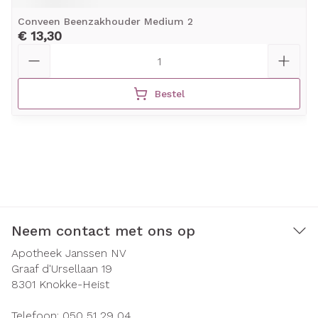
Conveen Beenzakhouder Medium 2
€ 13,30
Aantal
Bestel
Neem contact met ons op
Apotheek Janssen NV
Graaf d'Ursellaan 19
8301
Knokke-Heist
Telefoon:
050 51 29 04