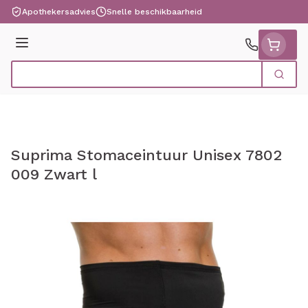
Ga naar de inhoud
Apothekersadvies
Snelle beschikbaarheid
Menu
Zoek
Product, merk, categorie...
Suprima Stomaceintuur Unisex 7802
009 Zwart l