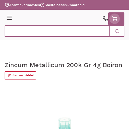
Ga naar de inhoud
Apothekersadvies
Snelle beschikbaarheid
Menu
Zoek
Product, merk, categorie...
Zincum Metallicum 200k Gr 4g Boiron
Geneesmiddel