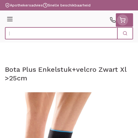
Ga naar de inhoud
Apothekersadvies
Snelle beschikbaarheid
Menu
Zoek
Product, merk, categorie...
Bota Plus Enkelstuk+velcro Zwart Xl
>25cm