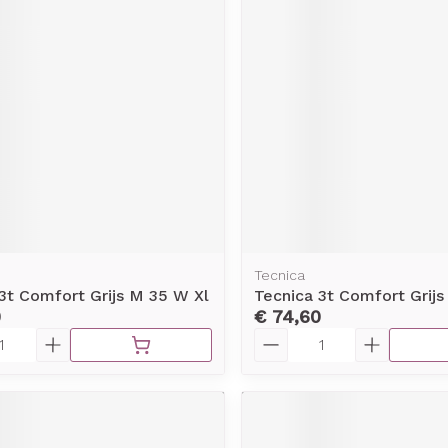
rging
Supplementen
Insectenw
middelen
n
Mondmaskers
issen
-
id
d
Tecnica
3t Comfort Grijs M 35 W Xl
Tecnica 3t Comfort Grijs
0
€ 74,60
Zelfbruiner
Scheren
Aantal