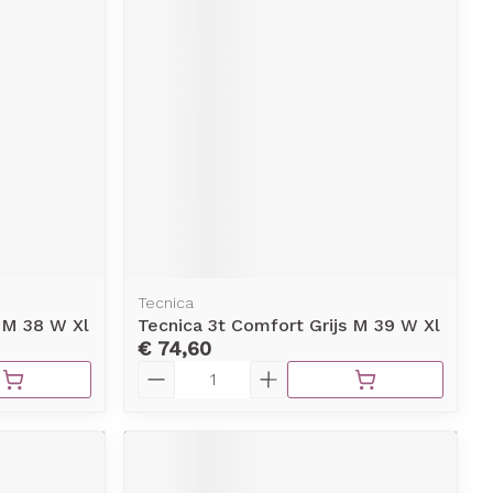
erende
Parfums en
geurproducten
Tecnica
 M 38 W Xl
Tecnica 3t Comfort Grijs M 39 W Xl
€ 74,60
CBD
Aantal