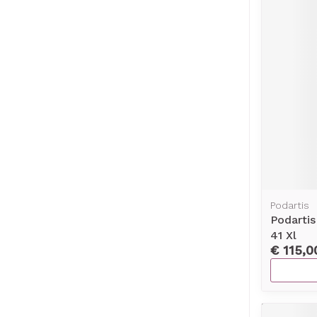
Podartis
Podarti
41 Xl
€ 115,0